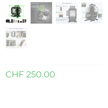
Niveau Laser S04CG
CHF
250.00
Précision de +/- 0.3mm/m
Portée jusqu’à 40m avec mode pulsé